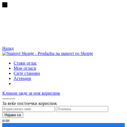
Назад
Стави оглас
Мои огласи
Сите станови
Агенции
Кликни овде за нов корисник
---------
За веќе постоечки корисник
или