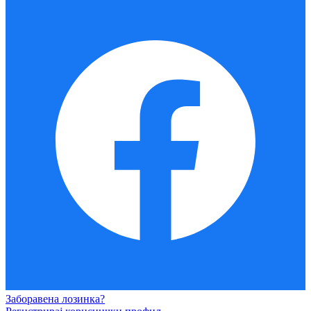
Заборавена лозинка?