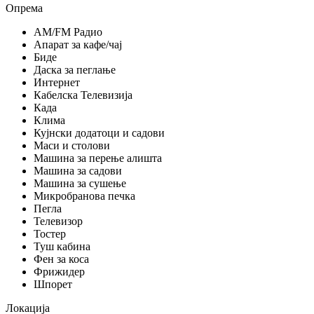
Опрема
AM/FM Радио
Апарат за кафе/чај
Биде
Даска за пеглање
Интернет
Кабелска Телевизија
Када
Клима
Кујнски додатоци и садови
Маси и столови
Машина за перење алишта
Машина за садови
Машина за сушење
Микробранова печка
Пегла
Телевизор
Тостер
Туш кабина
Фен за коса
Фрижидер
Шпорет
Локација