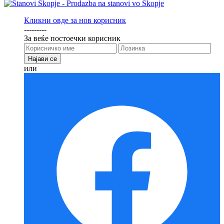
Кликни овде за нов корисник
---------
За веќе постоечки корисник
или