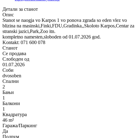
Детали за станот
Опис
Stanot se naogja vo Karpos 1 vo ponova zgrada so eden vlez vo
blizina na masinski,Finki,FDU,Gradinka,,Skoloto Karpos,Centar za
stranski jazici,Park,Zoo itn.
kompletno namesten,sloboden od 01.07.2026 god.
Kontakt: 071 600 078
Станот
Се продава
Слободен од
01.07.2026
Соби
dvosoben
Спални
2
Бањи
1
Балкони
1
Квадратура
46 m²
Гаража/Паркинг
Да
Подрум