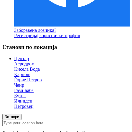
Заборавена лозинка?
Регистрирај кориснички профил
Станови по локација
Центар
Аеродром
Кисела Вода
Карпош
Ѓорче Петров
Чаир
Гази Баба
Бутел
Илинден
Петровец
Затвори