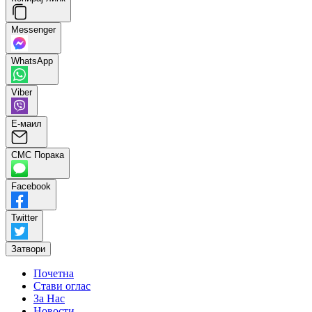
Messenger
WhatsApp
Viber
Е-маил
СМС Порака
Facebook
Twitter
Затвори
Почетна
Стави оглас
За Нас
Новости