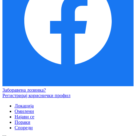
Заборавена лозинка?
Регистрирај кориснички профил
Локација
Омилени
Најави се
Пораки
Спореди