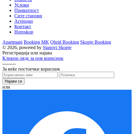
Услови
Приватност
Сите станови
Агенции
Контакт
Horoskop
Apartmani
Booking MK
Ohrid Booking
Skopje Booking
© 2026, powered by
Stanovi Skopje
Регистрација или најава
Кликни овде за нов корисник
---------
За веќе постоечки корисник
или