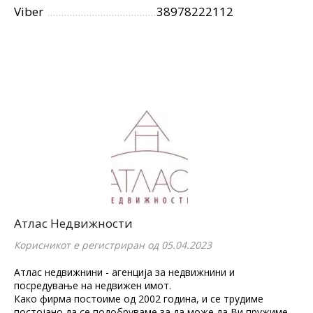
Viber
38978222112
Атлас Недвижности
Корисникот е регистриран од 05.04.2023
Атлас недвижнини - агенција за недвижнини и
посредување на недвижен имот.
Како фирма постоиме од 2002 година, и се трудиме
постојано да се подобруваме за да може да Ви пружиме