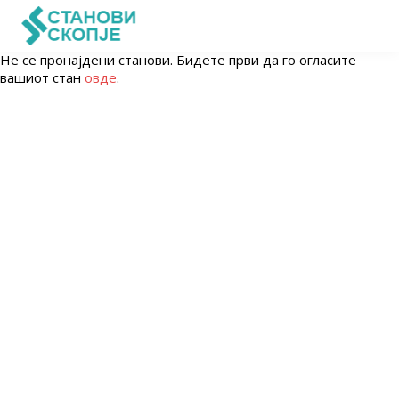
Не се пронајдени станови. Бидете први да го огласите
вашиот стан
овде
.