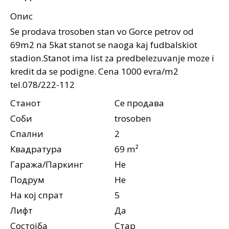
Опис
Se prodava trosoben stan vo Gorce petrov od
69m2 na 5kat stanot se naoga kaj fudbalskiot
stadion.Stanot ima list za predbelezuvanje moze i
kredit da se podigne. Cena 1000 evra/m2
tel.078/222-112
Станот
Се продава
Соби
trosoben
Спални
2
Квадратура
69 m²
Гаража/Паркинг
Не
Подрум
Не
На кој спрат
5
Лифт
Да
Состојба
Стар