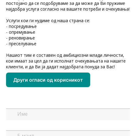
постојано да се подобруваме за да може да Ви пружиме
најдобра услуга согласно на вашите потреби и очекувања!
Услуги кои ги нудиме од наша страна се:
- посредување
- опремување
- реновирање
- преселување
Нашиот тим е составен од амбициозни млади личности,
кои имаат за цел да ги исполнат очекувањата на нашите
клиенти, и да Ви ја дадат најдобрата понуда за Вас!
Други огласи од корисникот