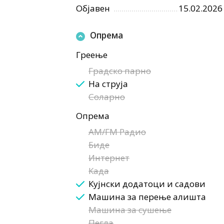
Објавен
15.02.2026
Опрема
Греење
Градско парно
На струја
Соларно
Опрема
AM/FM Радио
Биде
Интернет
Када
Кујнски додатоци и садови
Машина за перење алишта
Машина за сушење
Пегла