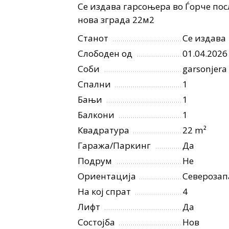
Се издава гарсоњера во Ѓорче пос
нова зграда 22м2
Станот
Се издава
Слободен од
01.04.2026
Соби
garsonjera
Спални
1
Бањи
1
Балкони
1
Квадратура
22 m²
Гаража/Паркинг
Да
Подрум
Не
Ориентација
Северозап
На кој спрат
4
Лифт
Да
Состојба
Нов