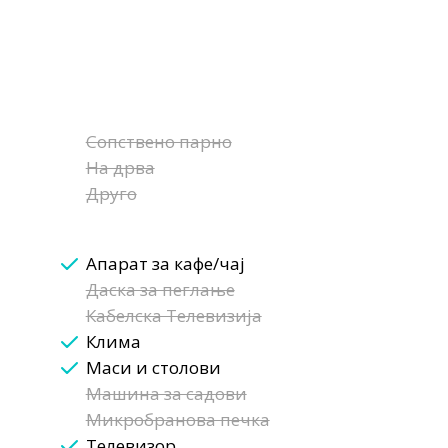
Сопствено парно
На дрва
Друго
Апарат за кафе/чај
Даска за пеглање
Кабелска Телевизија
Клима
Маси и столови
Машина за садови
Микробранова печка
Телевизор