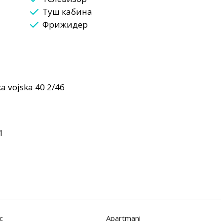
Туш кабина
Фрижидер
 vojska 40 2/46
1
с
Apartmani