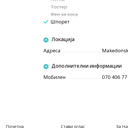
Тостер
Фен за коса
Шпорет
Локација
Адреса
Makedonska
Дополнителни информации
Мобилен
070 406 77
Почетна
Стави оглас
За На