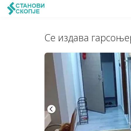
Се издава гарсоње