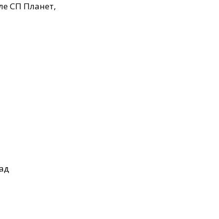
ле СП Планет,
ад