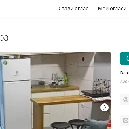
Стави оглас
Мои огласи
ра
Dank
Кори