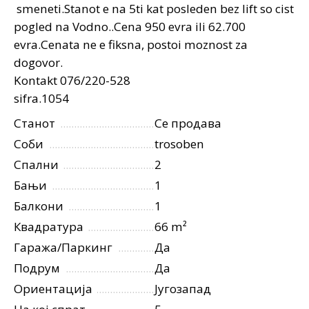
smeneti.Stanot e na 5ti kat posleden bez lift so cist
pogled na Vodno..Cena 950 evra ili 62.700
evra.Cenata ne e fiksna, postoi moznost za
dogovor.
Kontakt 076/220-528
sifra.1054
Станот
Се продава
Соби
trosoben
Спални
2
Бањи
1
Балкони
1
Квадратура
66 m²
Гаража/Паркинг
Да
Подрум
Да
Ориентација
Југозапад