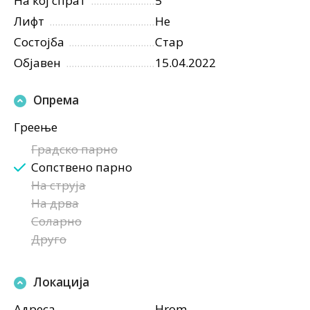
На кој спрат
5
Лифт
Не
Состојба
Стар
Објавен
15.04.2022
Опрема
Греење
Градско парно
Сопствено парно
На струја
На дрва
Соларно
Друго
Локација
Адреса
Hrom