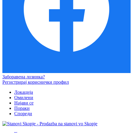
Заборавена лозинка?
Регистрирај кориснички профил
Локација
Омилени
Најави се
Пораки
Спореди