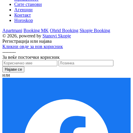
Сите станови
Агенции
Контакт
Horoskop
Apartmani
Booking MK
Ohrid Booking
Skopje Booking
© 2026, powered by
Stanovi Skopje
Регистрација или најава
Кликни овде за нов корисник
---------
За веќе постоечки корисник
или