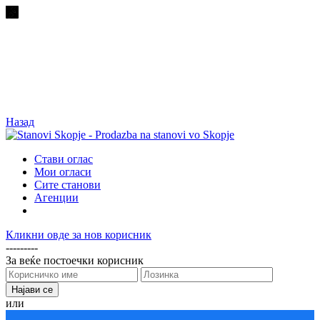
Назад
Стави оглас
Мои огласи
Сите станови
Агенции
Кликни овде за нов корисник
---------
За веќе постоечки корисник
или