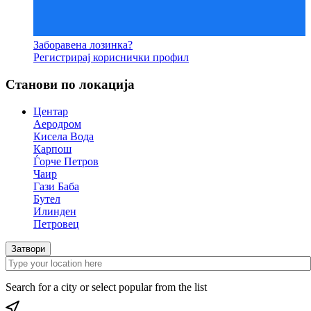
Заборавена лозинка?
Регистрирај кориснички профил
Станови по локација
Центар
Аеродром
Кисела Вода
Карпош
Ѓорче Петров
Чаир
Гази Баба
Бутел
Илинден
Петровец
Затвори
Search for a city or select popular from the list