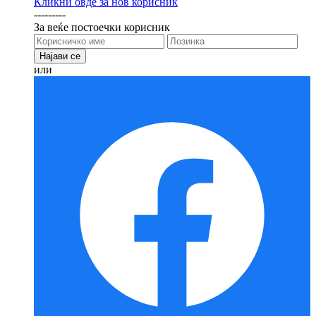
Кликни овде за нов корисник
---------
За веќе постоечки корисник
или