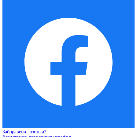
Заборавена лозинка?