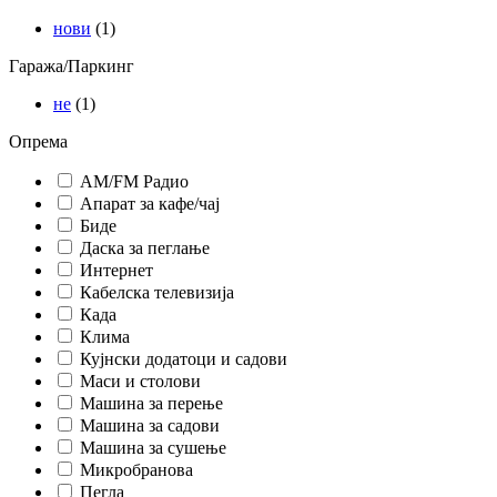
нови
(1)
Гаража/Паркинг
не
(1)
Опрема
AM/FM Радио
Апарат за кафе/чај
Биде
Даска за пеглање
Интернет
Кабелска телевизија
Када
Клима
Кујнски додатоци и садови
Маси и столови
Машина за перење
Машина за садови
Машина за сушење
Микробранова
Пегла