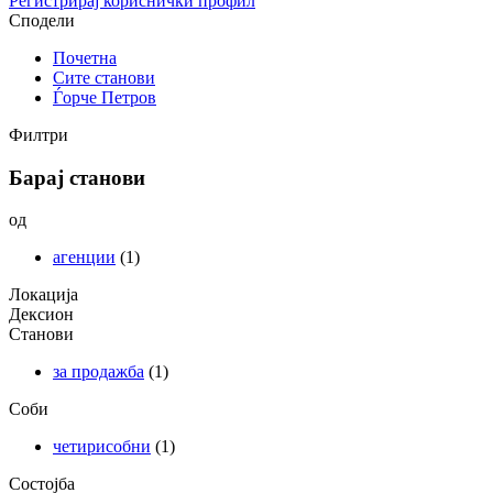
Регистрирај кориснички профил
Сподели
Почетна
Сите станови
Ѓорче Петров
Филтри
Барај станови
од
агенции
(1)
Локација
Дексион
Станови
за продажба
(1)
Соби
четирисобни
(1)
Состојба