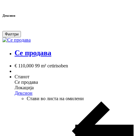
Дексион
Филтри
Се продава
€ 110,000
99 m²
cetirisoben
Станот
Се продава
Локација
Дексион
Стави во листа на омилени