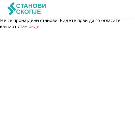
Не се пронајдени станови. Бидете први да го огласите
вашиот стан
овде
.