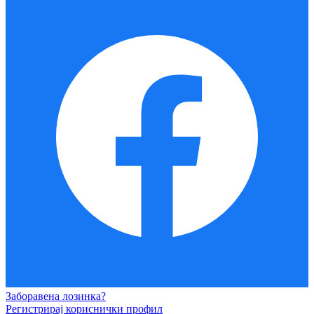
Заборавена лозинка?
Регистрирај кориснички профил