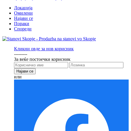
Локација
Омилени
Најави се
Пораки
Спореди
Кликни овде за нов корисник
---------
За веќе постоечки корисник
или