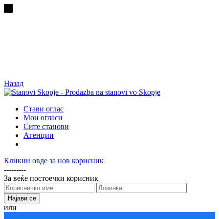
Назад
Стави оглас
Мои огласи
Сите станови
Агенции
Кликни овде за нов корисник
---------
За веќе постоечки корисник
или