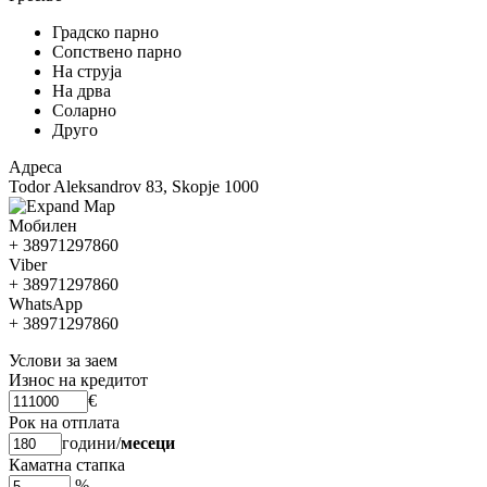
Градско парно
Сопствено парно
На струја
На дрва
Соларно
Друго
Адреса
Todor Aleksandrov 83, Skopje 1000
Мобилен
+ 38971297860
Viber
+ 38971297860
WhatsApp
+ 38971297860
Услови за заем
Износ на кредитот
€
Рок на отплата
години
/
месеци
Каматна стапка
%