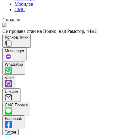
Мобилен
СМС
Сподели
Се продава стан на Водно, над Рамстор, 44м2
Копирај линк
Messenger
WhatsApp
Viber
Е-маил
СМС Порака
Facebook
Twitter