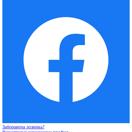
Заборавена лозинка?