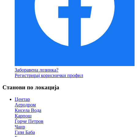
Заборавена лозинка?
Регистрирај кориснички профил
Станови по локација
Центар
Аеродром
Кисела Вода
Карпош
Ѓорче Петров
Чаир
Гази Баба