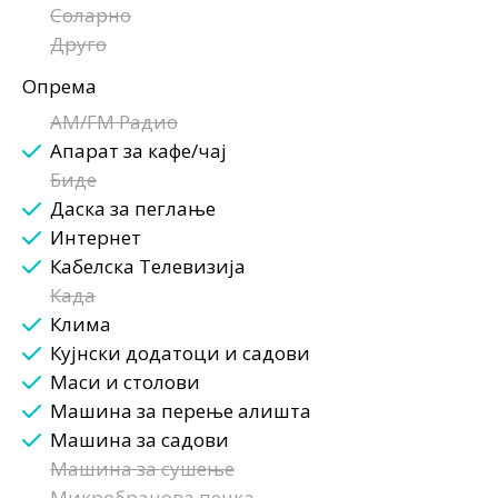
Соларно
Друго
Опрема
AM/FM Радио
Апарат за кафе/чај
Биде
Даска за пеглање
Интернет
Кабелска Телевизија
Када
Клима
Кујнски додатоци и садови
Маси и столови
Машина за перење алишта
Машина за садови
Машина за сушење
Микробранова печка