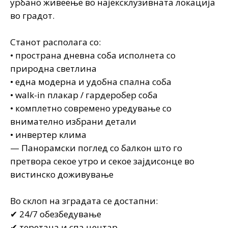
урбано живеење во најексклузивната локација
во градот.
Станот располага со:
• пространа дневна соба исполнета со
природна светлина
• една модерна и удобна спална соба
• walk-in плакар / гардеробер соба
• комплетно современо уредување со
внимателно избрани детали
• инвертер клима
— Панорамски поглед со балкон што го
претвора секое утро и секое зајдисонце во
вистинско доживување
Во склоп на зградата се достапни:
✔ 24/7 обезбедување
✔ теретана и спа центар