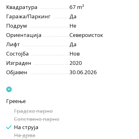
Квадратура
67 m²
Гаража/Паркинг
Да
Подрум
Не
Ориентација
Североисток
Лифт
Да
Состојба
Нов
Изграден
2020
Објавен
30.06.2026
Греење
Градско парно
Сопствено парно
На струја
На дрва