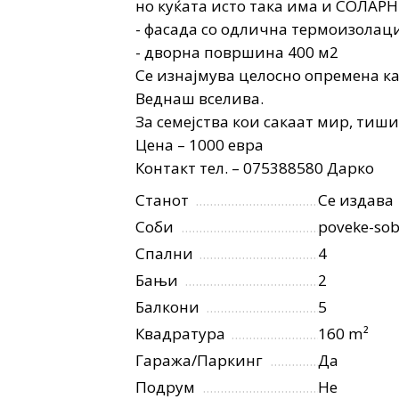
но куќата исто така има и СОЛАР
- фасада со одлична термоизолац
- дворна површина 400 м2
Се изнајмува целосно опремена ка
Веднаш вселива.
За семејства кои сакаат мир, тиш
Цена – 1000 евра
Контакт тел. – 075388580 Дарко
Станот
Се издава
Соби
poveke-so
Спални
4
Бањи
2
Балкони
5
Квадратура
160 m²
Гаража/Паркинг
Да
Подрум
Не