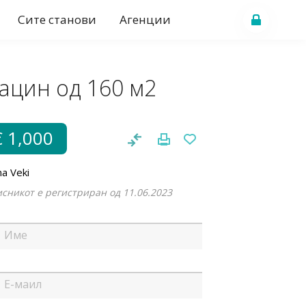
Сите станови
Агенции
ацин од 160 м2
€ 1,000
a Veki
сникот е регистриран од 11.06.2023