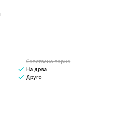
н
Сопствено парно
На дрва
Друго