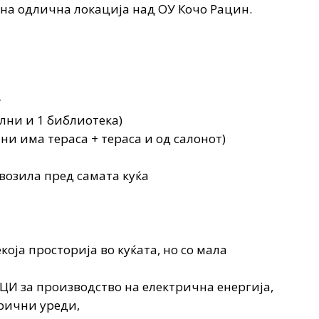
 на одлична локација над ОУ Кочо Рацин.
т
ални и 1 библиотека)
лни има тераса + тераса и од салонот)
 возила пред самата куќа
екоја просторија во куќата, но со мала
И за производство на електрична енергија,
трични уреди,