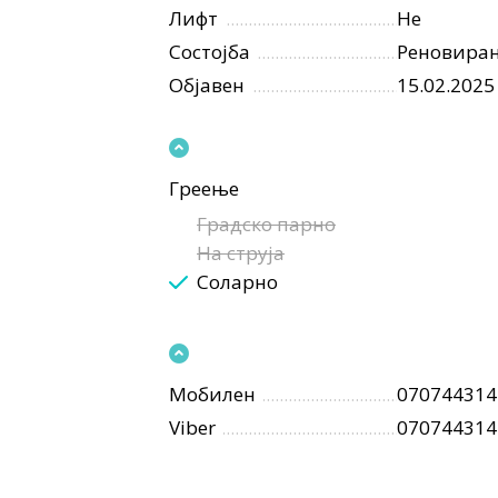
Лифт
Не
Состојба
Реновира
Објавен
15.02.2025
Греење
Градско парно
На струја
Соларно
Мобилен
070744314
Viber
070744314