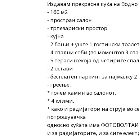
Издавам прекрасна куќа на Водно
- 160 м2
- простран салон
- трпезариски простор
- кујна
- 2 бањи + уште 1 гостински тоале
- 4 спални соби (во моментов 3 сп
- 5 тераси (секоја од четирите спа
- 2 остави
- бесплатен паркинг за најмалку 2
- греење:
* голем камин во салонот,
* 4 клими,
* како и радијатори на струја во с
потрошувачка
односно куќата има ФОТОВОЛТАИЦ
и за радијаторите, и за сите елек