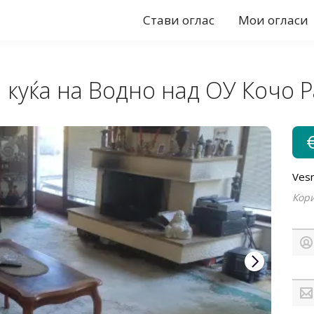
Стави оглас
Мои огласи
 куќа на Водно над ОУ Кочо Р
Vesn
Кори