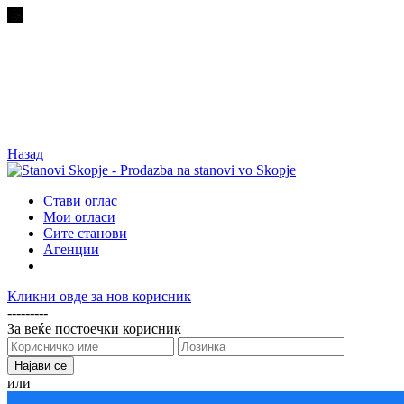
Назад
Стави оглас
Мои огласи
Сите станови
Агенции
Кликни овде за нов корисник
---------
За веќе постоечки корисник
или