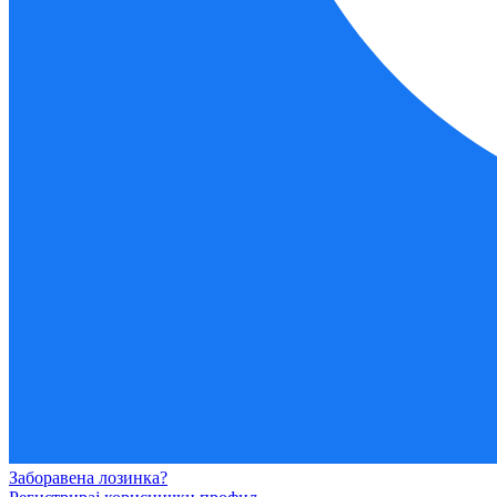
Заборавена лозинка?