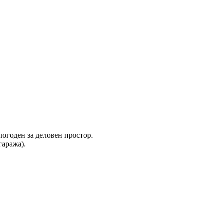
погоден за деловен простор.
гаража).