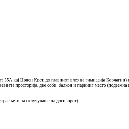
 35А кај Црвен Крст, до главниот влез на гимназија Корчагин) 
дневната просторија, две соби, балкон и паркинг место (подземна 
метраењето на склучување на договорот).