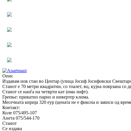
Опис
Издавам нов стан во Центар (улица Јосиф Јосифовски Свештарот
Станот е 70 метри квадратни, со тоалет, вц, кујна поврзана со 
Станот се наоѓа на четврти кат (има лифт).
Греење: приватно парно и инвертер клима.
Месечната кирија 320 еур (цената не е фиксна и зависи од вре
Контакт:
Коле 075/495-107
Анета 075/544-170
Станот
Се издава