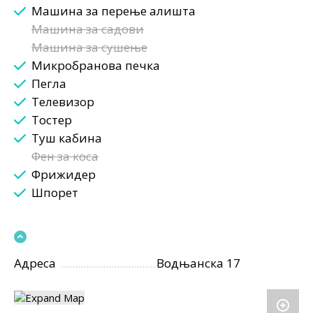
Машина за перење алишта
Машина за садови
Машина за сушење
Микробранова печка
Пегла
Телевизор
Тостер
Туш кабина
Фен за коса
Фрижидер
Шпорет
Адреса
Водњанска 17