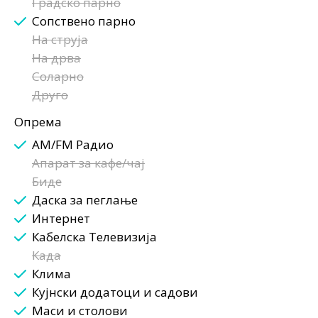
Градско парно
Сопствено парно
На струја
На дрва
Соларно
Друго
Опрема
AM/FM Радио
Апарат за кафе/чај
Биде
Даска за пеглање
Интернет
Кабелска Телевизија
Када
Клима
Кујнски додатоци и садови
Маси и столови