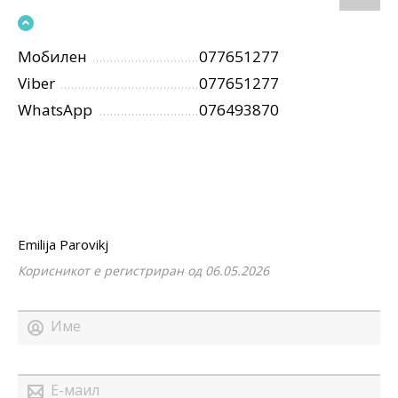
Мобилен
077651277
Viber
077651277
WhatsApp
076493870
Emilija Parovikj
Корисникот е регистриран од 06.05.2026