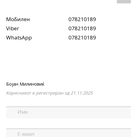
Мобилен
078210189
Viber
078210189
WhatsApp
078210189
Бојан Милиновиќ
Корисникот е регистриран од 21.11.2025