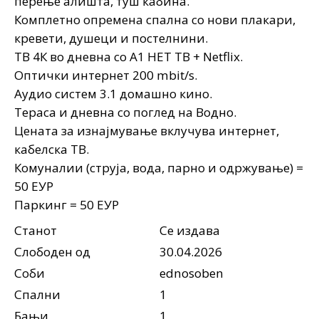
перење алишта, туш кабина.
Комплетно опремена спална со нови плакари,
кревети, душеци и постелнини.
ТВ 4К во дневна со А1 НЕТ ТВ + Netflix.
Оптички интернет 200 mbit/s.
Аудио систем 3.1 домашно кино.
Тераса и дневна со поглед на Водно.
Цената за изнајмување вклучува интернет,
кабелска ТВ.
Комуналии (струја, вода, парно и одржување) =
50 ЕУР
Паркинг = 50 ЕУР
Станот
Се издава
Слободен од
30.04.2026
Соби
ednosoben
Спални
1
Бањи
1