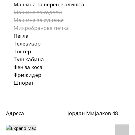
Машина за перење алишта
Машина за садови
Машина за сушење
Микробранова печка
Пегла
Телевизор
Тостер
Туш кабина
Фен за коса
Фрижидер
Шпорет
Адреса
Јордан Мијалков 48