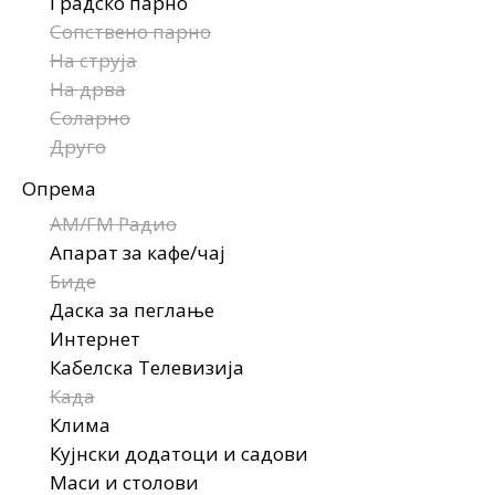
Градско парно
Сопствено парно
На струја
На дрва
Соларно
Друго
Опрема
AM/FM Радио
Апарат за кафе/чај
Биде
Даска за пеглање
Интернет
Кабелска Телевизија
Када
Клима
Кујнски додатоци и садови
Маси и столови