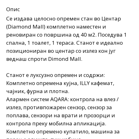
Опис
Се издава целосно опремен стан во Центар
(Diamond Mall) комплетно наместен и
реновиран со површина од 40 м2. Поседува 1
спалнa, 1 тоалет, 1 терасa. Станот е идеално
позициониран во центар со излез кон југ
веднаш спроти Dimond Mall.
Станот е луксузно опремен и содржи:
Комплетно опремена кујна, ILLY кафемат,
чајник, фурна и плотна.
Алармен систем AQARA: контрола на влез /
излез, противпожарен сензор, сензор за
поплава, сензори на врати и прозорци и
контрола преку мобилна апликација.
Комплетно опремено купатило, машина за