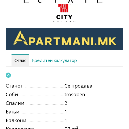
Оглас
Кредитен калкулатор
Станот
Се продава
Соби
trosoben
Спални
2
Бањи
1
Балкони
1
Квадратура
57 m²