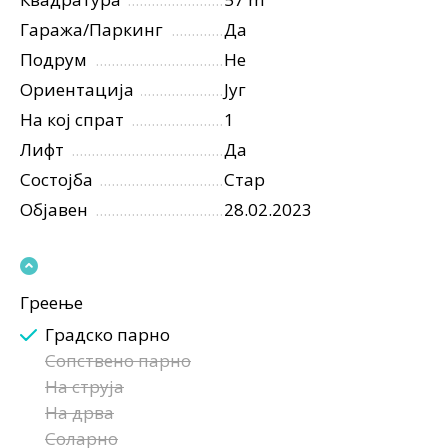
Гаража/Паркинг
Да
Подрум
Не
Ориентација
Југ
На кој спрат
1
Лифт
Да
Состојба
Стар
Објавен
28.02.2023
Греење
Градско парно
Сопствено парно
На струја
На дрва
Соларно