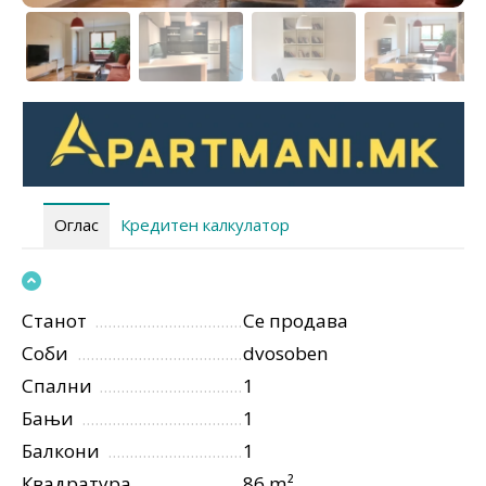
Оглас
Кредитен калкулатор
Станот
Се продава
Соби
dvosoben
Спални
1
Бањи
1
Балкони
1
Квадратура
86 m²