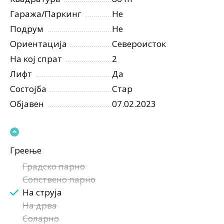
Гаража/Паркинг
Не
Подрум
Не
Ориентација
Североисток
На кој спрат
2
Лифт
Да
Состојба
Стар
Објавен
07.02.2023
Греење
Градско парно
Сопствено парно
На струја
На дрва
Соларно