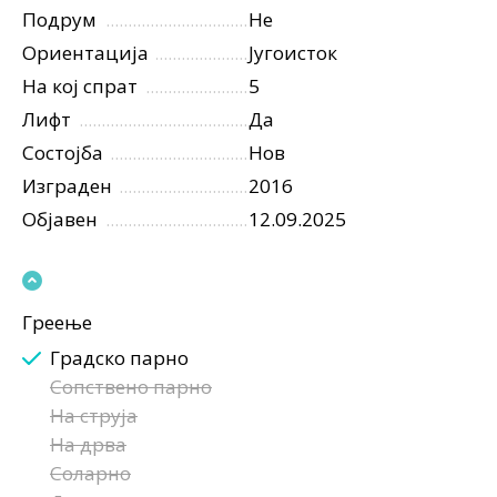
Подрум
Не
Ориентација
Југоисток
На кој спрат
5
Лифт
Да
Состојба
Нов
Изграден
2016
Објавен
12.09.2025
Греење
Градско парно
Сопствено парно
На струја
На дрва
Соларно