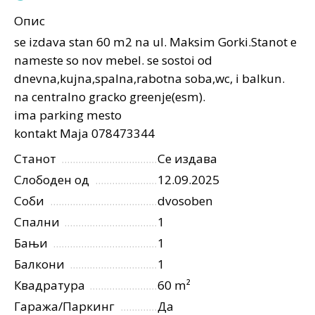
Опис
se izdava stan 60 m2 na ul. Maksim Gorki.Stanot e
nameste so nov mebel. se sostoi od
dnevna,kujna,spalna,rabotna soba,wc, i balkun.
na centralno gracko greenje(esm).
ima parking mesto
kontakt Maja 078473344
Станот
Се издава
Слободен од
12.09.2025
Соби
dvosoben
Спални
1
Бањи
1
Балкони
1
Квадратура
60 m²
Гаража/Паркинг
Да