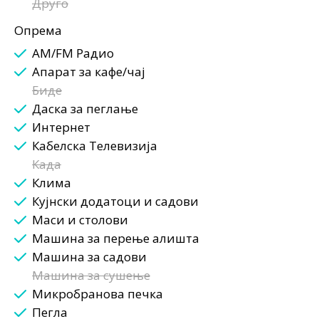
Друго
Опрема
AM/FM Радио
Апарат за кафе/чај
Биде
Даска за пеглање
Интернет
Кабелска Телевизија
Када
Клима
Кујнски додатоци и садови
Маси и столови
Машина за перење алишта
Машина за садови
Машина за сушење
Микробранова печка
Пегла