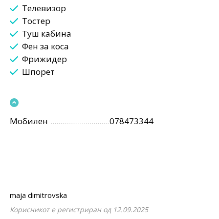
Телевизор
Тостер
Туш кабина
Фен за коса
Фрижидер
Шпорет
Мобилен
078473344
maja dimitrovska
Корисникот е регистриран од 12.09.2025