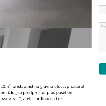
120m², pristapnist na glavna uluca, prostorot
olem izlog so predprostor plus poseben
vara za IT, atelje, ordinacija i dr.