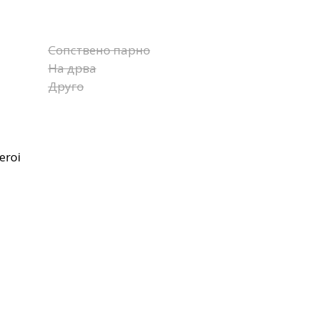
Сопствено парно
На дрва
Друго
eroi