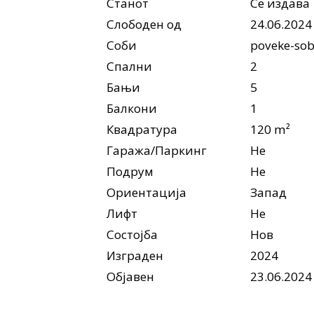
Станот
Се издава
Слободен од
24.06.2024
Соби
poveke-so
Спални
2
Бањи
5
Балкони
1
Квадратура
120 m²
Гаража/Паркинг
Не
Подрум
Не
Ориентација
Запад
Лифт
Не
Состојба
Нов
Изграден
2024
Објавен
23.06.2024