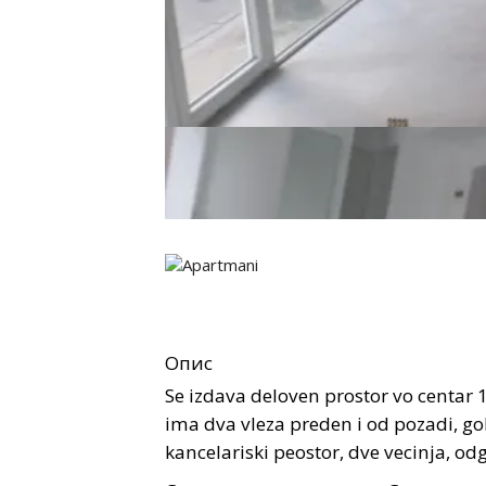
Опис
Se izdava deloven prostor vo centar 
ima dva vleza preden i od pozadi, g
kancelariski peostor, dve vecinja, odgo