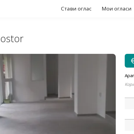
Стави оглас
Мои огласи
rostor
Apar
Кори