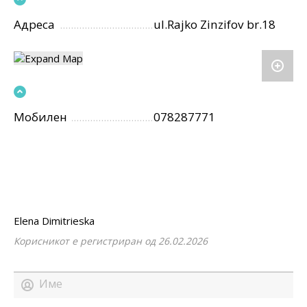
Адреса
ul.Rajko Zinzifov br.18
Мобилен
078287771
Elena Dimitrieska
Корисникот е регистриран од 26.02.2026