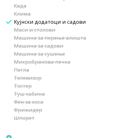
Када
Клима
Кујнски додатоци и садови
Маси и столови
Машина за перење алишта
Машина за садови
Машина за сушење
Микробранова печка
Пегла
Телевизор
Тостер
Туш кабина
Фен за коса
Фрижидер
Шпорет