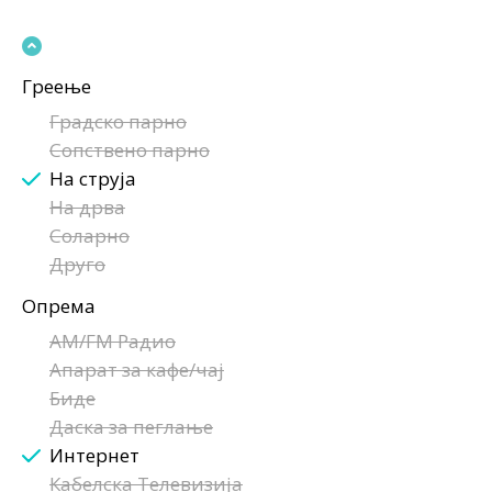
Греење
Градско парно
Сопствено парно
На струја
На дрва
Соларно
Друго
Опрема
AM/FM Радио
Апарат за кафе/чај
Биде
Даска за пеглање
Интернет
Кабелска Телевизија