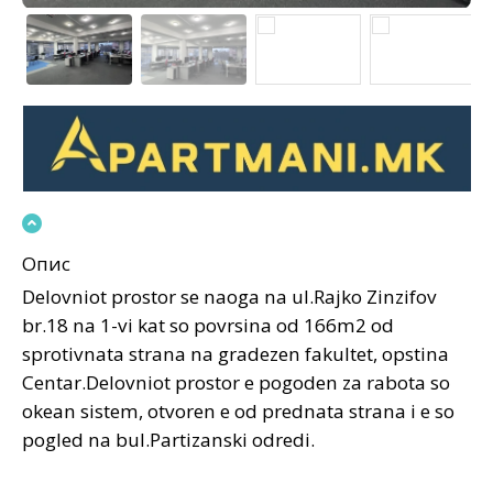
Опис
Delovniot prostor se naoga na ul.Rajko Zinzifov
br.18 na 1-vi kat so povrsina od 166m2 od
sprotivnata strana na gradezen fakultet, opstina
Centar.Delovniot prostor e pogoden za rabota so
okean sistem, otvoren e od prednata strana i e so
pogled na bul.Partizanski odredi.