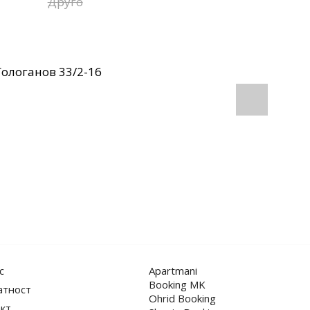
Друго
Гологанов 33/2-16
с
Apartmani
Booking MK
атност
Ohrid Booking
кт