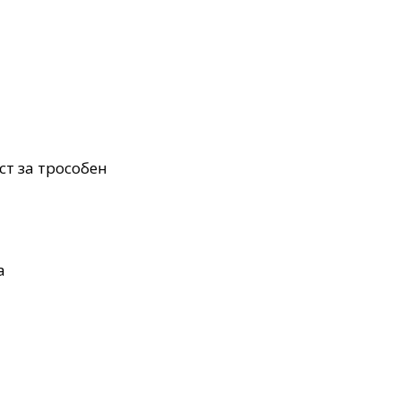
ст за трособен
а