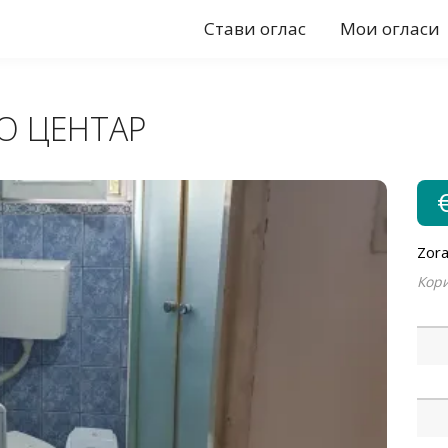
Стави оглас
Мои огласи
О ЦЕНТАР
Zor
Кори