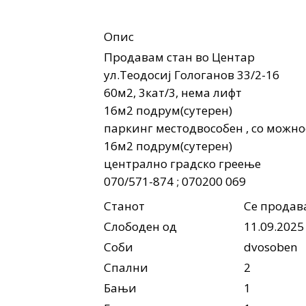
Опис
Продавам стан во Центар
ул.Теодосиј Гологанов 33/2-16
60м2, 3кат/3, нема лифт
16м2 подрум(сутерен)
паркинг местодвособен , со можно
16м2 подрум(сутерен)
централно градско греење
070/571-874 ; 070200 069
Станот
Се продав
Слободен од
11.09.2025
Соби
dvosoben
Спални
2
Бањи
1