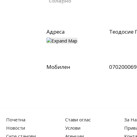
Соларно
Адреса
Теодосие 
Мобилен
070200069
Почетна
Стави оглас
За На
Новости
Услови
Прив
Сите станови
Агенции
Конта