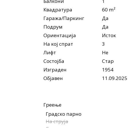
Балкони
1
Квадратура
60 m²
Гаража/Паркинг
Да
Подрум
Да
Ориентација
Исток
На кој спрат
3
Лифт
Не
Состојба
Стар
Изграден
1954
Објавен
11.09.2025
Греење
Градско парно
На струја