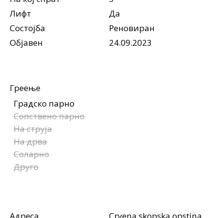
Лифт
Да
Состојба
Реновиран
Објавен
24.09.2023
Греење
Градско парно
Сопствено парно
На струја
На дрва
Соларно
Друго
Адреса
Crvena skopska opstina