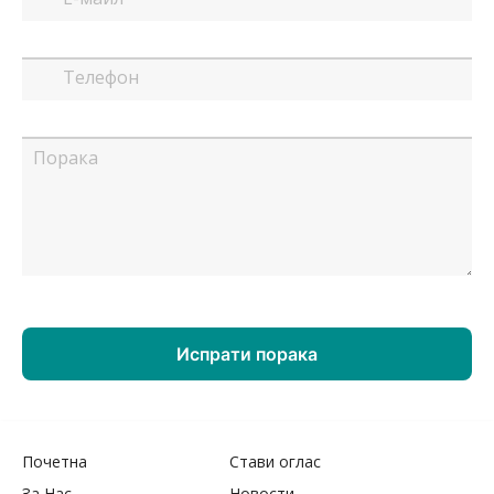
Почетна
Стави оглас
За Нас
Новости