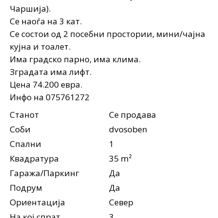
Чаршија).
Се наоѓа на 3 кат.
Се состои од 2 посебни простории, мини/чајна
кујна и тоалет.
Има градско парно, има клима.
Зградата има лифт.
Цена 74.200 евра.
Инфо на 075761272
Станот
Се продава
Соби
dvosoben
Спални
1
Квадратура
35 m²
Гаража/Паркинг
Да
Подрум
Да
Ориентација
Север
На кој спрат
3