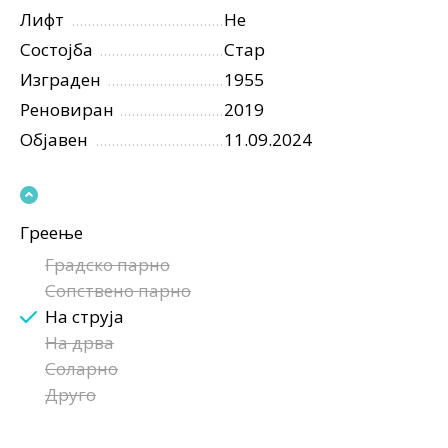
Лифт
Не
Состојба
Стар
Изграден
1955
Реновиран
2019
Објавен
11.09.2024
Греење
Градско парно
Сопствено парно
На струја
На дрва
Соларно
Друго