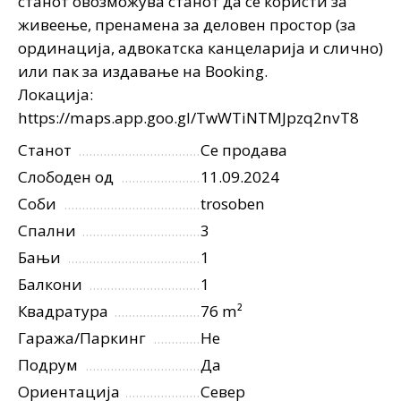
станот овозможува станот да се користи за
живеење, пренамена за деловен простор (за
ординација, адвокатска канцеларија и слично)
или пак за издавање на Booking.
Локација:
https://maps.app.goo.gl/TwWTiNTMJpzq2nvT8
Станот
Се продава
Слободен од
11.09.2024
Соби
trosoben
Спални
3
Бањи
1
Балкони
1
Квадратура
76 m²
Гаража/Паркинг
Не
Подрум
Да
Ориентација
Север