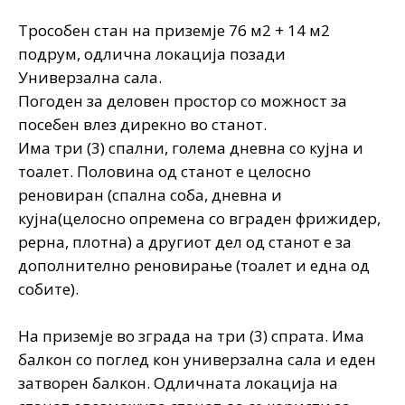
Трособен стан на приземје 76 м2 + 14 м2
подрум, одлична локација позади
Универзална сала.
Погоден за деловен простор со можност за
посебен влез дирекно во станот.
Има три (3) спални, голема дневна со кујна и
тоалет. Половина од станот е целосно
реновиран (спална соба, дневна и
кујна(целосно опремена со вграден фрижидер,
рерна, плотна) а другиот дел од станот е за
дополнително реновирање (тоалет и една од
собите).
На приземје во зграда на три (3) спрата. Има
балкон со поглед кон универзална сала и еден
затворен балкон. Одличната локација на