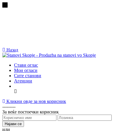
Назад
Стави оглас
Мои огласи
Сите станови
Агенции
Кликни овде за нов корисник
---------
За веќе постоечки корисник
или