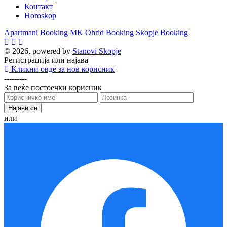
Контакт
Horoskop
Apartmani
Booking MK
Ohrid Booking
Skopje Booking
© 2026, powered by
Stanovi Skopje
Регистрација или најава
Кликни овде за нов корисник
---------
За веќе постоечки корисник
или