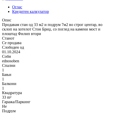
Оглас
Кредитен калкулатор
Опис
Продавам стан од 33 м2 и подрум 7м2 во строг центар, во
склоп на хотелот Стон Бриџ, со поглед на камени мост и
плоштад Филип втори
Станот
Се продава
Слободен од
01.10.2024
Соби
ednosoben
Спални
1
Бањи
1
Балкони
1
Квадратура
33 m²
Гаража/Паркинг
Не
Подрум