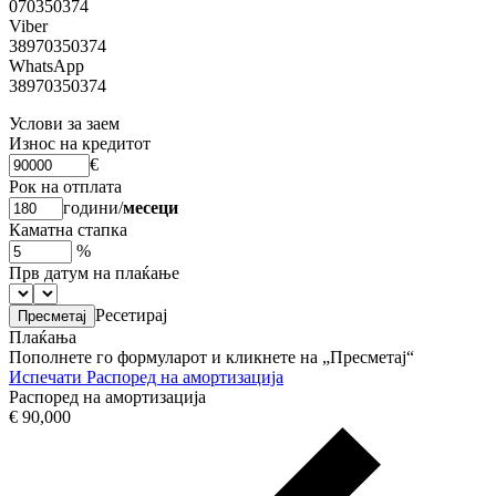
070350374
Viber
38970350374
WhatsApp
38970350374
Услови за заем
Износ на кредитот
€
Рок на отплата
години
/
месеци
Каматна стапка
%
Прв датум на плаќање
Ресетирај
Плаќања
Пополнете го формуларот и кликнете на „Пресметај“
Испечати
Распоред на амортизација
Распоред на амортизација
€ 90,000