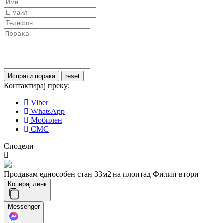
Контактирај преку:
Viber
WhatsApp
Мобилен
СМС
Сподели
Продавам еднособен стан 33м2 на плоптад Филип втори
Копирај линк
Messenger