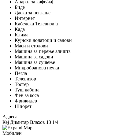
Апарат за кафе/чај
Биде
Даска за пеглање
Интернет
Кабелска Телевизија
Када
Клима
Кујнски додатоци и садови
Маси и столови
Машина за перење алишта
Машина за садови
Машина за сушење
Микробранова печка
Пегла
Телевизор
Тостер
Туш кабина
Фен за коса
Фрижидер
Шпорет
Адреса
Кеј Димитар Влахов 13 1/4
Мобилен