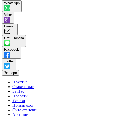
WhatsApp
Viber
Е-маил
СМС Порака
Facebook
Twitter
Затвори
Почетна
Стави оглас
За Нас
Новости
Услови
Приватност
Сите станови
Агенции