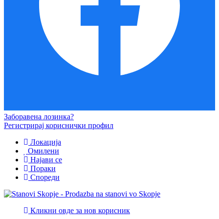
Заборавена лозинка?
Регистрирај кориснички профил
Локација
Омилени
Најави се
Пораки
Спореди
Кликни овде за нов корисник