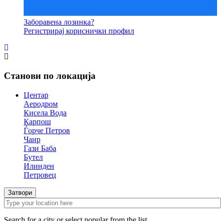
Заборавена лозинка?
Регистрирај кориснички профил
Станови по локација
Центар
Аеродром
Кисела Вода
Карпош
Ѓорче Петров
Чаир
Гази Баба
Бутел
Илинден
Петровец
Затвори
Search for a city or select popular from the list