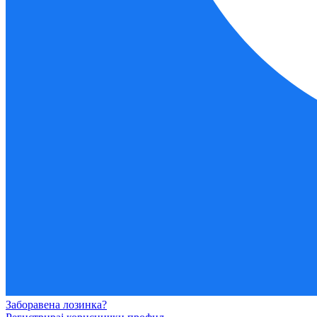
Заборавена лозинка?