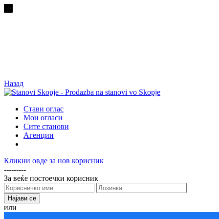
Назад
Стави оглас
Мои огласи
Сите станови
Агенции
Кликни овде за нов корисник
---------
За веќе постоечки корисник
или