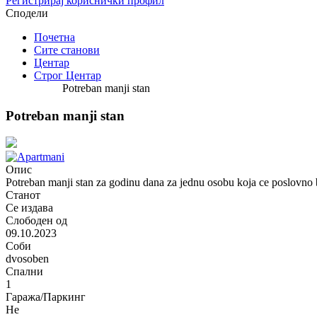
Регистрирај кориснички профил
Сподели
Почетна
Сите станови
Центар
Строг Центар
Potreban manji stan
Potreban manji stan
Опис
Potreban manji stan za godinu dana za jednu osobu koja ce poslovno 
Станот
Се издава
Слободен од
09.10.2023
Соби
dvosoben
Спални
1
Гаража/Паркинг
Не