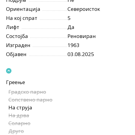
Ориентација
Североисток
На кој спрат
5
Лифт
Да
Состојба
Реновиран
Изграден
1963
Објавен
03.08.2025
Греење
Градско парно
Сопствено парно
На струја
На дрва
Соларно
Друго