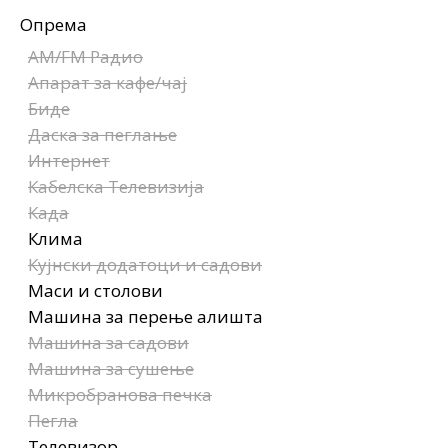
Опрема
AM/FM Радио
Апарат за кафе/чај
Биде
Даска за пеглање
Интернет
Кабелска Телевизија
Када
Клима
Кујнски додатоци и садови
Маси и столови
Машина за перење алишта
Машина за садови
Машина за сушење
Микробранова печка
Пегла
Телевизор