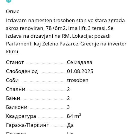
Опис
Izdavam namesten trosoben stan vo stara zgrada
skroz renoviran, 78+6m2. Ima lift, 3 terasi. Se
izdava na drzavjani na RM. Lokacija: pozadi
Parlament, kaj Zeleno Pazarce. Greenje na inverter
klimi.
Станот
Се издава
Слободен од
01.08.2025
Соби
trosoben
Спални
2
Бањи
2
Балкони
3
Квадратура
84 m²
Гаража/Паркинг
Да
Подрум
Не