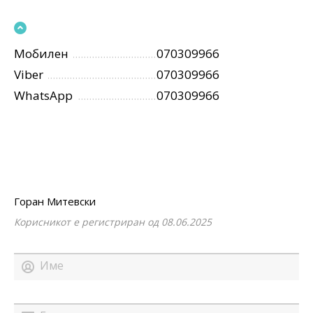
Мобилен
070309966
Viber
070309966
WhatsApp
070309966
Горан Митевски
Корисникот е регистриран од 08.06.2025