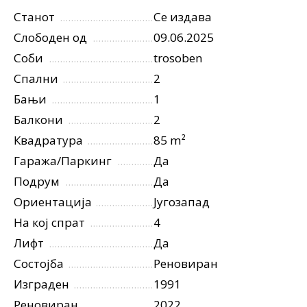
Станот
Се издава
Слободен од
09.06.2025
Соби
trosoben
Спални
2
Бањи
1
Балкони
2
Квадратура
85 m²
Гаража/Паркинг
Да
Подрум
Да
Ориентација
Југозапад
На кој спрат
4
Лифт
Да
Состојба
Реновиран
Изграден
1991
Реновиран
2022