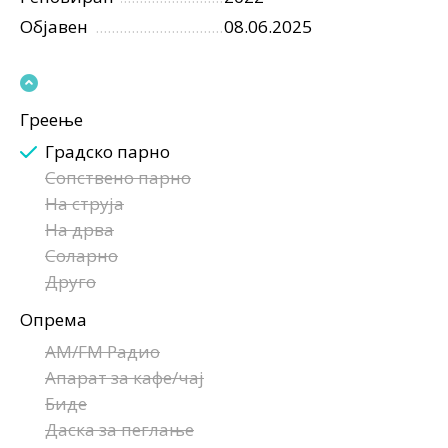
Објавен
08.06.2025
Греење
Градско парно
Сопствено парно
На струја
На дрва
Соларно
Друго
Опрема
AM/FM Радио
Апарат за кафе/чај
Биде
Даска за пеглање