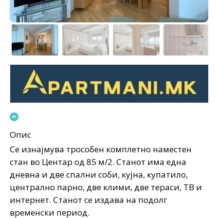
Опис
Се изнајмува трособен комплетно наместен
стан во Центар од 85 м/2. Станот има една
дневна и две спални соби, кујна, купатило,
централно парно, две клими, две тераси, ТВ и
интернет. Станот се издава на подолг
временски период.