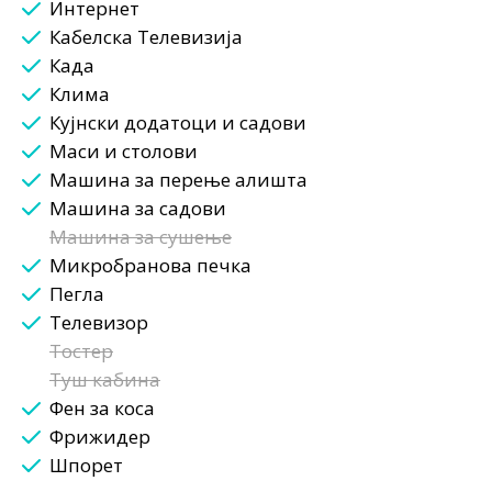
Интернет
Кабелска Телевизија
Када
Клима
Кујнски додатоци и садови
Маси и столови
Машина за перење алишта
Машина за садови
Машина за сушење
Микробранова печка
Пегла
Телевизор
Тостер
Туш кабина
Фен за коса
Фрижидер
Шпорет