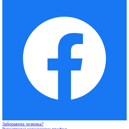
Заборавена лозинка?