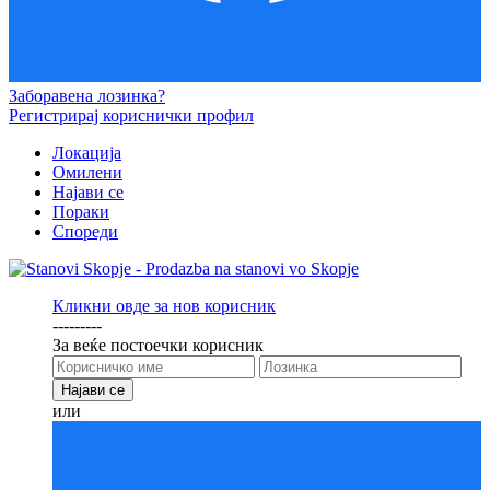
Заборавена лозинка?
Регистрирај кориснички профил
Локација
Омилени
Најави се
Пораки
Спореди
Кликни овде за нов корисник
---------
За веќе постоечки корисник
или