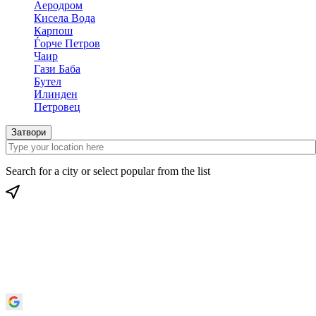
Аеродром
Кисела Вода
Карпош
Ѓорче Петров
Чаир
Гази Баба
Бутел
Илинден
Петровец
Затвори
Search for a city or select popular from the list