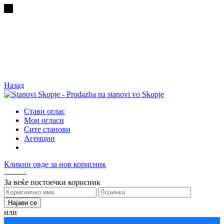
Назад
Стави оглас
Мои огласи
Сите станови
Агенции
Кликни овде за нов корисник
---------
За веќе постоечки корисник
или