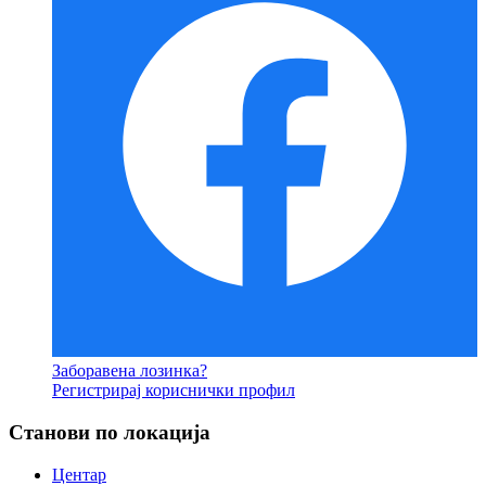
Заборавена лозинка?
Регистрирај кориснички профил
Станови по локација
Центар