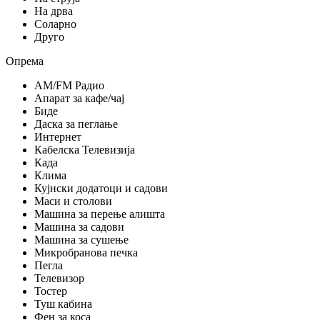
На дрва
Соларно
Друго
Опрема
AM/FM Радио
Апарат за кафе/чај
Биде
Даска за пеглање
Интернет
Кабелска Телевизија
Када
Клима
Кујнски додатоци и садови
Маси и столови
Машина за перење алишта
Машина за садови
Машина за сушење
Микробранова печка
Пегла
Телевизор
Тостер
Туш кабина
Фен за коса