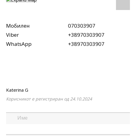
Мобилен
070303907
Viber
+38970303907
WhatsApp
+38970303907
Katerina G
Корисникот е регистриран од 24.10.2024