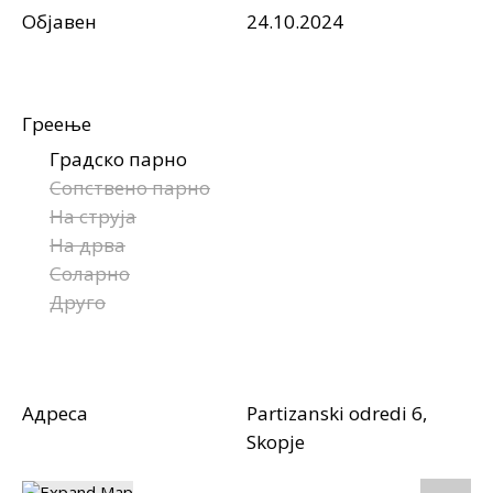
Објавен
24.10.2024
Греење
Градско парно
Сопствено парно
На струја
На дрва
Соларно
Друго
Адреса
Partizanski odredi 6,
Skopje