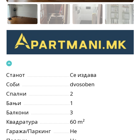
Станот
Се издава
Соби
dvosoben
Спални
2
Бањи
1
Балкони
3
Квадратура
60 m²
Гаража/Паркинг
Не