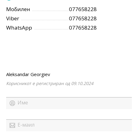
Мобилен
077658228
Viber
077658228
WhatsApp
077658228
Aleksandar Georgiev
Корисникот е регистриран од 09.10.2024