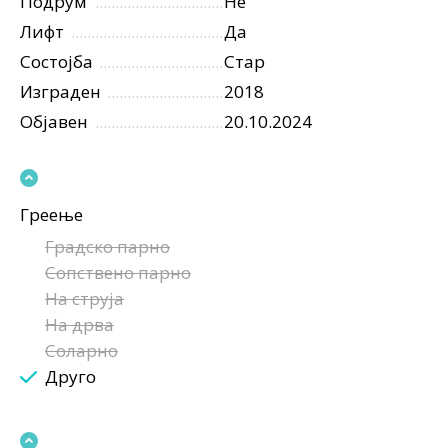
Подрум
Не
Лифт
Да
Состојба
Стар
Изграден
2018
Објавен
20.10.2024
Греење
Градско парно
Сопствено парно
На струја
На дрва
Соларно
Друго