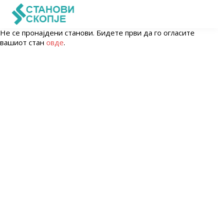
Не се пронајдени станови. Бидете први да го огласите
вашиот стан
овде
.