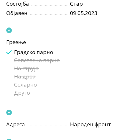
Состојба
Стар
Објавен
09.05.2023
Греење
Градско парно
Сопствено парно
На струја
На дрва
Соларно
Друго
Адреса
Народен фронт