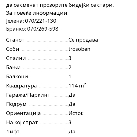
да се сменат прозорите бидејќи се стари.
За повеќе информации:
Јелена: 070/221-130
Бранко: 070/269-598
Станот
Се продава
Соби
trosoben
Спални
3
Бањи
2
Балкони
1
Квадратура
114 m²
Гаража/Паркинг
Да
Подрум
Да
Ориентација
Исток
На кој спрат
3
Лифт
Да