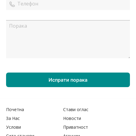
Почетна
Стави оглас
За Нас
Новости
Услови
Приватност
Сите станови
Агенции