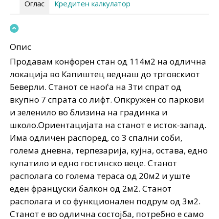
Оглас
Кредитен калкулатор
Опис
Продавам конфорен стан од 114м2 на одлична
локација во Капиштец веднаш до трговскиот
Беверли. Станот се наоѓа на 3ти спрат од
вкупно 7 спрата со лифт. Опкружен со паркови
и зеленило во близина на градинка и
школо.Ориентацијата на станот е исток-запад.
Има одличен распоред, со 3 спални соби,
голема дневна, терпезарија, кујна, остава, едно
купатило и едно гостинско веце. Станот
располага со голема тераса од 20м2 и уште
еден француски балкон од 2м2. Станот
располага и со функционален подрум од 3м2.
Станот е во одлична состојба, потребно е само