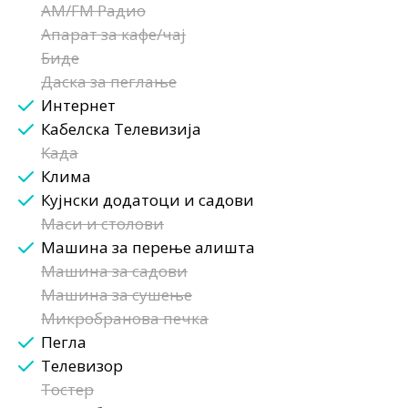
AM/FM Радио
Апарат за кафе/чај
Биде
Даска за пеглање
Интернет
Кабелска Телевизија
Када
Клима
Кујнски додатоци и садови
Маси и столови
Машина за перење алишта
Машина за садови
Машина за сушење
Микробранова печка
Пегла
Телевизор
Тостер