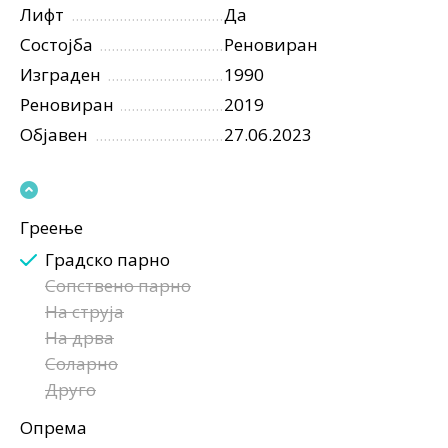
Лифт
Да
Состојба
Реновиран
Изграден
1990
Реновиран
2019
Објавен
27.06.2023
Греење
Градско парно
Сопствено парно
На струја
На дрва
Соларно
Друго
Опрема