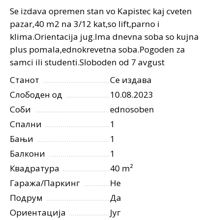
Se izdava opremen stan vo Kapistec kaj cveten
pazar,40 m2 na 3/12 kat,so lift,parno i
klima.Orientacija jug.Ima dnevna soba so kujna
plus pomala,ednokrevetna soba.Pogoden za
samci ili studenti.Sloboden od 7 avgust
Станот
Се издава
Слободен од
10.08.2023
Соби
ednosoben
Спални
1
Бањи
1
Балкони
1
Квадратура
40 m²
Гаража/Паркинг
Не
Подрум
Да
Ориентација
Југ