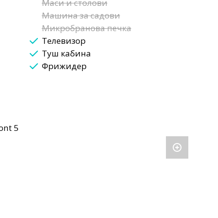
Маси и столови
Машина за садови
Микробранова печка
Телевизор
Туш кабина
Фрижидер
ont 5