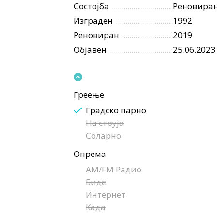
Состојба
Реновира
Изграден
1992
Реновиран
2019
Објавен
25.06.2023
Греење
Градско парно
На струја
Соларно
Опрема
AM/FM Радио
Биде
Интернет
Када