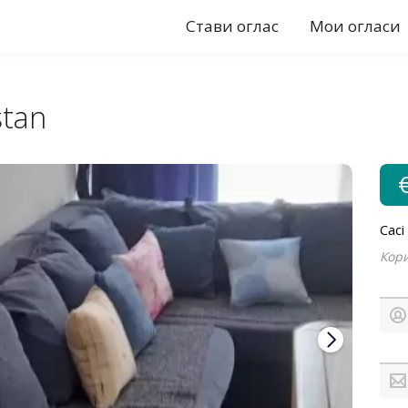
Стави оглас
Мои огласи
stan
Caci
Кори