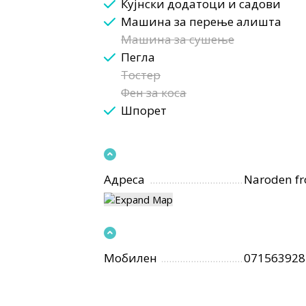
Кујнски додатоци и садови
Машина за перење алишта
Машина за сушење
Пегла
Тостер
Фен за коса
Шпорет
Адреса
Naroden fr
Мобилен
071563928