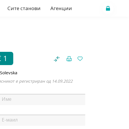
Сите станови
Агенции
€ 1
 Solevska
сникот е регистриран од 14.09.2022