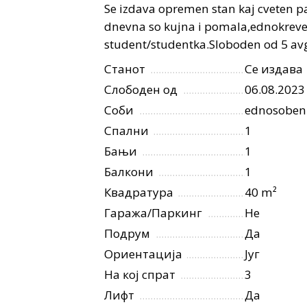
Se izdava opremen stan kaj cveten p
dnevna so kujna i pomala,ednokrevet
student/studentka.Sloboden od 5 av
Станот
Се издава
Слободен од
06.08.2023
Соби
ednosoben
Спални
1
Бањи
1
Балкони
1
Квадратура
40 m²
Гаража/Паркинг
Не
Подрум
Да
Ориентација
Југ
На кој спрат
3
Лифт
Да