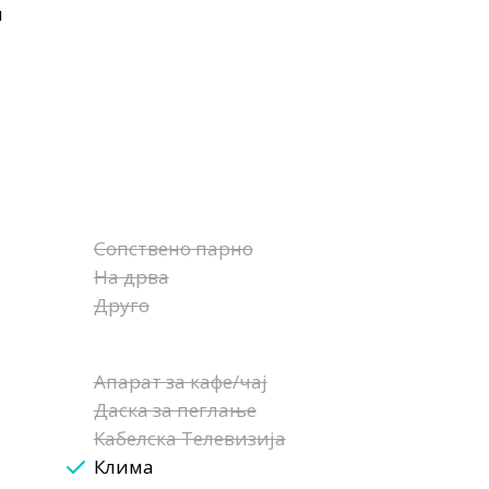
н
Сопствено парно
На дрва
Друго
Апарат за кафе/чај
Даска за пеглање
Кабелска Телевизија
Клима