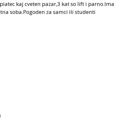
atec kaj cveten pazar,3 kat so lift i parno.Ima
na soba.Pogoden za samci ili studenti
н