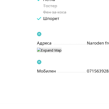
Тостер
Фен за коса
Шпорет
Адреса
Naroden fr
Мобилен
071563928