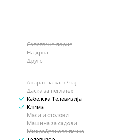
Сопствено парно
На дрва
Друго
Апарат за кафе/чај
Даска за пеглање
Кабелска Телевизија
Клима
Маси и столови
Машина за садови
Микробранова печка
Телевизор