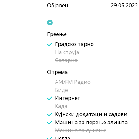
Објавен
29.05.2023
Греење
Градско парно
На струја
Соларно
Опрема
AM/FM Радио
Биде
Интернет
Када
Кујнски додатоци и садови
Машина за перење алишта
Машина за сушење
Пегла