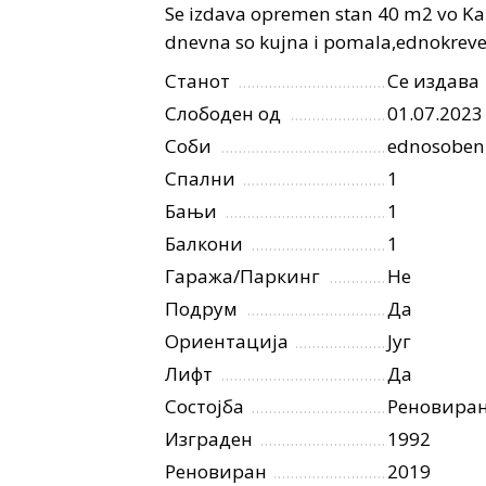
Se izdava opremen stan 40 m2 vo Kapi
dnevna so kujna i pomala,ednokrevet
Станот
Се издава
Слободен од
01.07.2023
Соби
ednosoben
Спални
1
Бањи
1
Балкони
1
Гаража/Паркинг
Не
Подрум
Да
Ориентација
Југ
Лифт
Да
Состојба
Реновира
Изграден
1992
Реновиран
2019