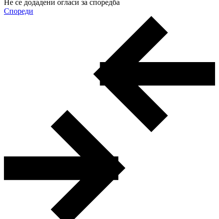
Не се додадени огласи за споредба
Спореди