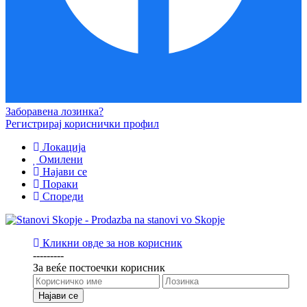
Заборавена лозинка?
Регистрирај кориснички профил
Локација
Омилени
Најави се
Пораки
Спореди
Кликни овде за нов корисник
---------
За веќе постоечки корисник