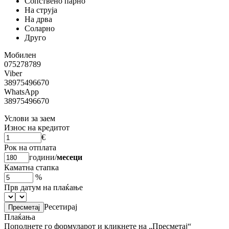
Сопствено парно
На струја
На дрва
Соларно
Друго
Мобилен
075278789
Viber
38975496670
WhatsApp
38975496670
Услови за заем
Износ на кредитот
€
Рок на отплата
години
/
месеци
Каматна стапка
%
Прв датум на плаќање
Ресетирај
Плаќања
Пополнете го формуларот и кликнете на „Пресметај“