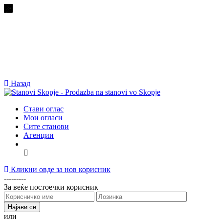
Назад
Стави оглас
Мои огласи
Сите станови
Агенции
Кликни овде за нов корисник
---------
За веќе постоечки корисник
или