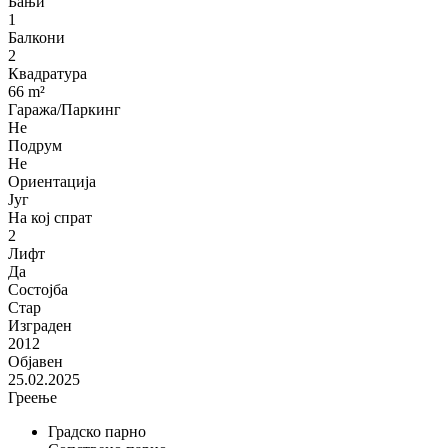
Бањи
1
Балкони
2
Квадратура
66 m²
Гаража/Паркинг
Не
Подрум
Не
Ориентација
Југ
На кој спрат
2
Лифт
Да
Состојба
Стар
Изграден
2012
Објавен
25.02.2025
Греење
Градско парно