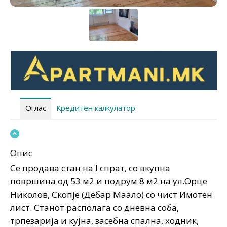
Оглас
Кредитен калкулатор
Опис
Се продава стан на I спрат, со вкупна
површина од 53 м2 и подрум 8 м2 на ул.Орце
Николов, Скопје (Дебар Маало) со чист Имотен
лист. Станот располага со дневна соба,
трпезарија и кујна, засебна спална, ходник,