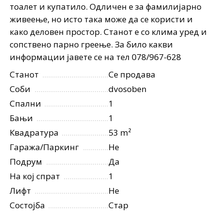
тоалет и купатило. Одличен е за фамилијарно
живеење, но исто така може да се користи и
како деловен простор. Станот е со клима уред и
сопствено парно греење. За било какви
информации јавете се на тел 078/967-628
Станот
Се продава
Соби
dvosoben
Спални
1
Бањи
1
Квадратура
53 m²
Гаража/Паркинг
Не
Подрум
Да
На кој спрат
1
Лифт
Не
Состојба
Стар