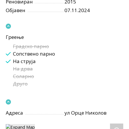
Реновиран
2015
Објавен
07.11.2024
Греење
Градско парно
Сопствено парно
На струја
На дрва
Соларно
Друго
Адреса
ул Орце Николов