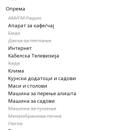
Опрема
AM/FM Радио
Апарат за кафе/чај
Биде
Даска за пеглање
Интернет
Кабелска Телевизија
Када
Клима
Кујнски додатоци и садови
Маси и столови
Машина за перење алишта
Машина за садови
Машина за сушење
Микробранова печка
Пегла