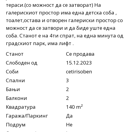
тераси.(со можност да се затворат) На
галерискиот простор има една детска соба ,
тоалет,остава и отворен галериски простор со
можност да се затвори и да биде уште една
соба. Станот е на 4ти спрат, на една минута од
градскиот парк, има лифт .
Станот
Се продава
Слободен од
15.12.2023
Соби
cetirisoben
Спални
3
Бањи
2
Балкони
2
Квадратура
140 m²
Гаража/Паркинг
Да
Подрум
Не