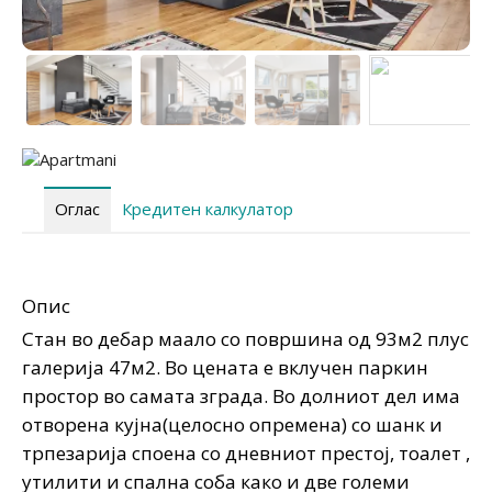
Оглас
Кредитен калкулатор
Опис
Стан во дебар маало со површина од 93м2 плус
галерија 47м2. Во цената е вклучен паркин
простор во самата зграда. Во долниот дел има
отворена кујна(целосно опремена) со шанк и
трпезарија споена со дневниот престој, тоалет ,
утилити и спална соба како и две големи