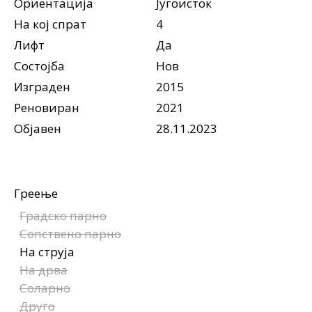
Ориентација
Југоисток
На кој спрат
4
Лифт
Да
Состојба
Нов
Изграден
2015
Реновиран
2021
Објавен
28.11.2023
Греење
Градско парно
Сопствено парно
На струја
На дрва
Соларно
Друго