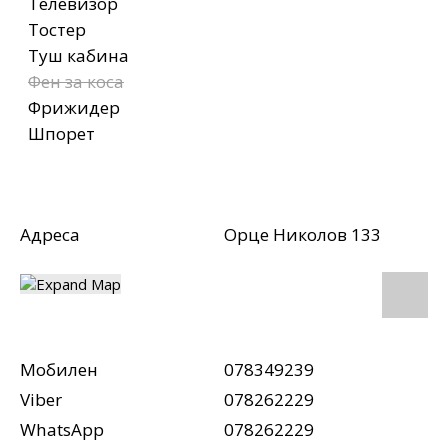
Телевизор
Тостер
Туш кабина
Фен за коса
Фрижидер
Шпорет
Адреса
Орце Николов 133
Мобилен
078349239
Viber
078262229
WhatsApp
078262229