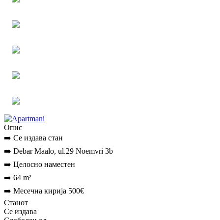
Опис
➡️ Се издава стан
➡️ Debar Maalo, ul.29 Noemvri 3b
➡️ Целосно наместен
➡️ 64 m²
➡️ Месечна кирија 500€
Станот
Се издава