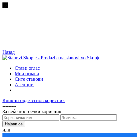
Назад
Стави оглас
Мои огласи
Сите станови
Агенции
Кликни овде за нов корисник
---------
За веќе постоечки корисник
или