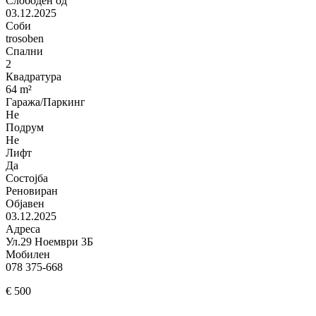
Слободен од
03.12.2025
Соби
trosoben
Спални
2
Квадратура
64 m²
Гаража/Паркинг
Не
Подрум
Не
Лифт
Да
Состојба
Реновиран
Објавен
03.12.2025
Адреса
Ул.29 Ноември 3Б
Мобилен
078 375-668
€ 500