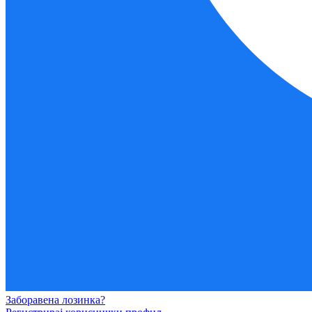
Заборавена лозинка?