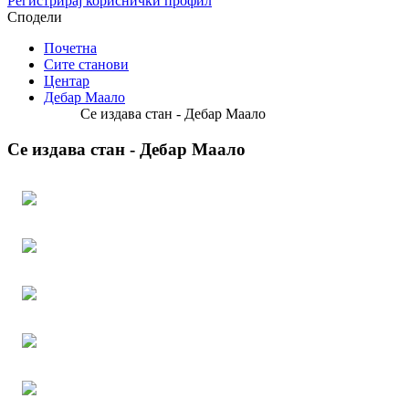
Регистрирај кориснички профил
Сподели
Почетна
Сите станови
Центар
Дебар Маало
Се издава стан - Дебар Маало
Се издава стан - Дебар Маало