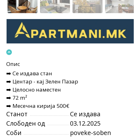
Опис
➡️ Се издава стан
➡️ Центар - кај Зелен Пазар
➡️ Целосно наместен
➡️ 72 m²
➡️ Месечна кирија 500€
Станот
Се издава
Слободен од
03.12.2025
Соби
poveke-soben