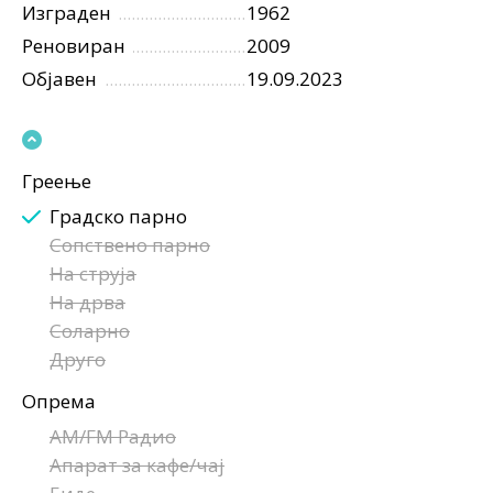
Изграден
1962
Реновиран
2009
Објавен
19.09.2023
Греење
Градско парно
Сопствено парно
На струја
На дрва
Соларно
Друго
Опрема
AM/FM Радио
Апарат за кафе/чај