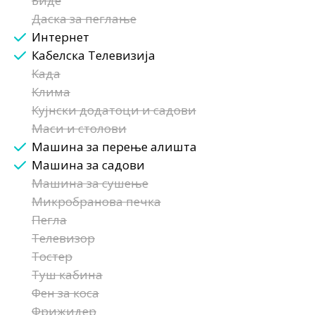
Биде
Даска за пеглање
Интернет
Кабелска Телевизија
Када
Клима
Кујнски додатоци и садови
Маси и столови
Машина за перење алишта
Машина за садови
Машина за сушење
Микробранова печка
Пегла
Телевизор
Тостер
Туш кабина
Фен за коса
Фрижидер