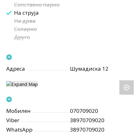
Сопствено парно
На струја
На дрва
Соларно
Друго
Адреса
Шумадиска 12
Мобилен
070709020
Viber
38970709020
WhatsApp
38970709020