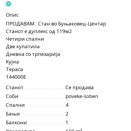
Опис
ПРОДАВАМ. Стан во Буњаковец-Центар
Станот е дуплекс од 119м2
Четири спални
Две купатила
Дневна со трпезарија
Кујна
Тераса
144000Е
Станот
Се продава
Соби
poveke-soben
Спални
4
Бањи
2
Балкони
1