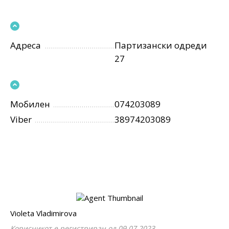
Адреса
Партизански одреди
27
Мобилен
074203089
Viber
38974203089
Violeta Vladimirova
Корисникот е регистриран од 09.07.2023