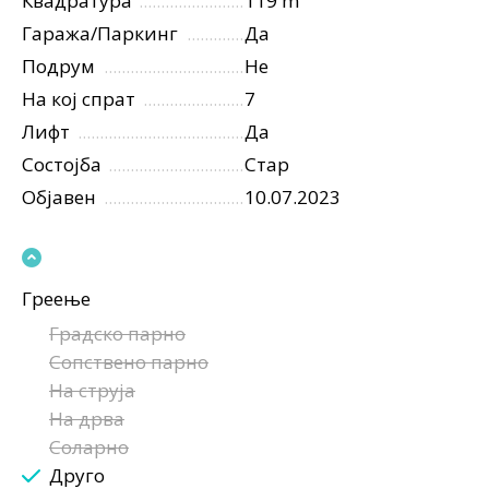
Квадратура
119 m²
Гаража/Паркинг
Да
Подрум
Не
На кој спрат
7
Лифт
Да
Состојба
Стар
Објавен
10.07.2023
Греење
Градско парно
Сопствено парно
На струја
На дрва
Соларно
Друго