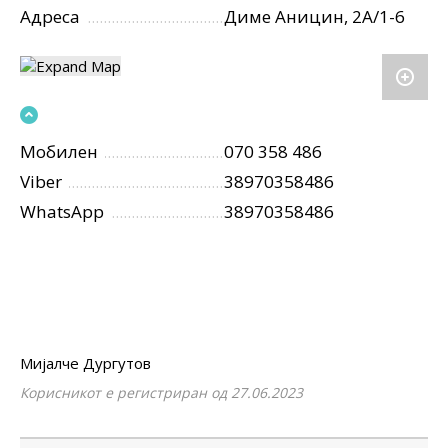
Адреса
Диме Аницин, 2А/1-6
Мобилен
070 358 486
Viber
38970358486
WhatsApp
38970358486
Мијалче Дургутов
Корисникот е регистриран од 27.06.2023