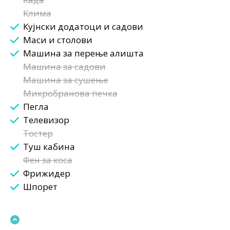
Клима
Кујнски додатоци и садови
Маси и столови
Машина за перење алишта
Машина за садови
Машина за сушење
Микробранова печка
Пегла
Телевизор
Тостер
Туш кабина
Фен за коса
Фрижидер
Шпорет