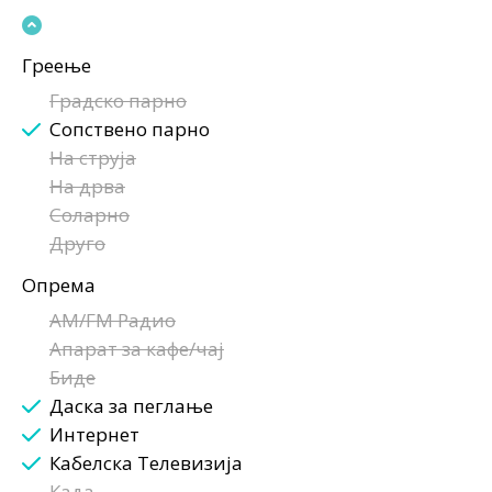
Греење
Градско парно
Сопствено парно
На струја
На дрва
Соларно
Друго
Опрема
AM/FM Радио
Апарат за кафе/чај
Биде
Даска за пеглање
Интернет
Кабелска Телевизија
Када