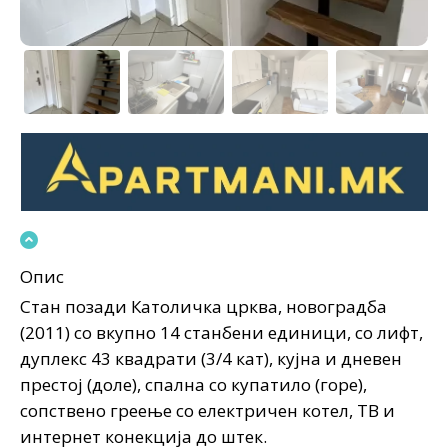
Опис
Стан позади Католичка црква, новоградба
(2011) со вкупно 14 станбени единици, со лифт,
дуплекс 43 квадрати (3/4 кат), кујна и дневен
престој (доле), спална со купатило (горе),
сопствено греење со електричен котел, ТВ и
интернет конекција до штек.