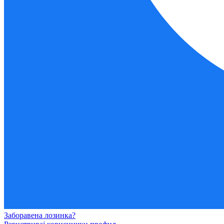
Заборавена лозинка?