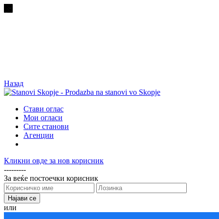
Назад
Стави оглас
Мои огласи
Сите станови
Агенции
Кликни овде за нов корисник
---------
За веќе постоечки корисник
или