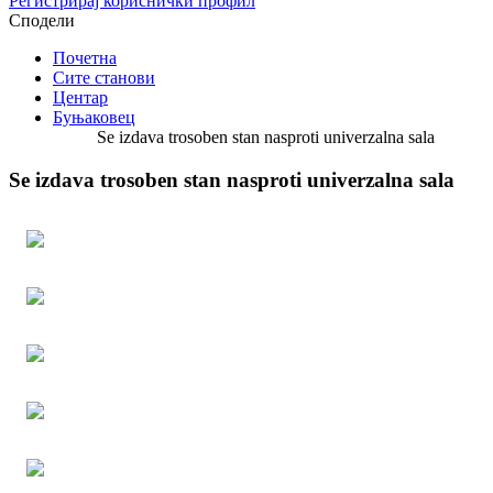
Регистрирај кориснички профил
Сподели
Почетна
Сите станови
Центар
Буњаковец
Se izdava trosoben stan nasproti univerzalna sala
Se izdava trosoben stan nasproti univerzalna sala