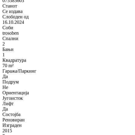
075383603
Станот
Се издава
Слободен од
16.10.2024
Соби
trosoben
Спални
2
Бањи
1
Квадратура
70 m²
Гаража/Паркинг
Да
Подрум
Не
Ориентација
Југоисток
Лифт
Да
Состојба
Реновиран
Изграден
2015