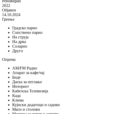
Реновиран
2022
Објавен
14.10.2024
Греење
Градско парно
Сопствено парно
На струја
На дрва
Соларно
Друго
Опрема
AM/FM Радио
Апарат за кафе/чај
Биде
Даска за пеглање
Интернет
Кабелска Телевизија
Када
Клима
Кујнски додатоци и садови
Маси и столови
Машина за перење алишта