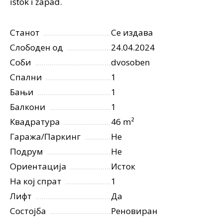
istok i zapad.
Станот
Се издава
Слободен од
24.04.2024
Соби
dvosoben
Спални
1
Бањи
1
Балкони
1
Квадратура
46 m²
Гаража/Паркинг
Не
Подрум
Не
Ориентација
Исток
На кој спрат
1
Лифт
Да
Состојба
Реновиран