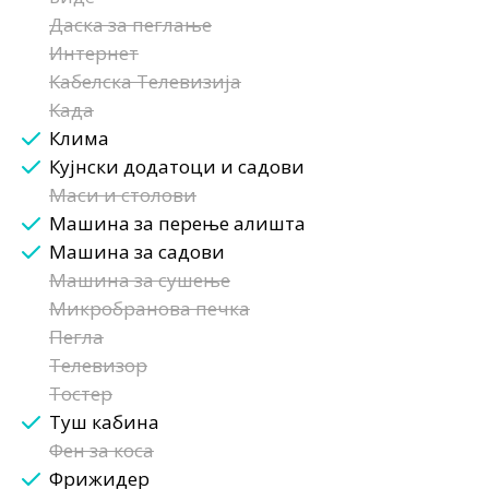
Даска за пеглање
Интернет
Кабелска Телевизија
Када
Клима
Кујнски додатоци и садови
Маси и столови
Машина за перење алишта
Машина за садови
Машина за сушење
Микробранова печка
Пегла
Телевизор
Тостер
Туш кабина
Фен за коса
Фрижидер