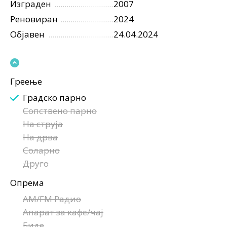
Изграден
2007
Реновиран
2024
Објавен
24.04.2024
Греење
Градско парно
Сопствено парно
На струја
На дрва
Соларно
Друго
Опрема
AM/FM Радио
Апарат за кафе/чај
Биде