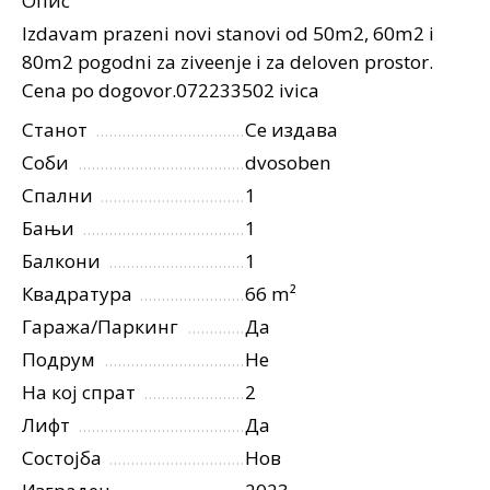
Опис
Izdavam prazeni novi stanovi od 50m2, 60m2 i
80m2 pogodni za ziveenje i za deloven prostor.
Cena po dogovor.072233502 ivica
Станот
Се издава
Соби
dvosoben
Спални
1
Бањи
1
Балкони
1
Квадратура
66 m²
Гаража/Паркинг
Да
Подрум
Не
На кој спрат
2
Лифт
Да
Состојба
Нов