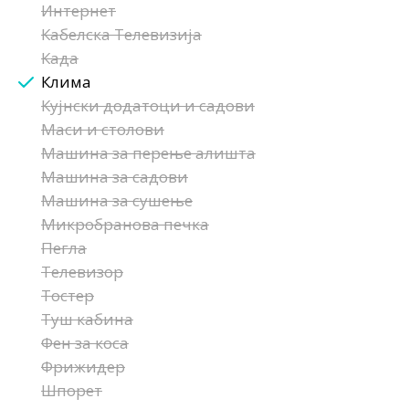
Интернет
Кабелска Телевизија
Када
Клима
Кујнски додатоци и садови
Маси и столови
Машина за перење алишта
Машина за садови
Машина за сушење
Микробранова печка
Пегла
Телевизор
Тостер
Туш кабина
Фен за коса
Фрижидер
Шпорет