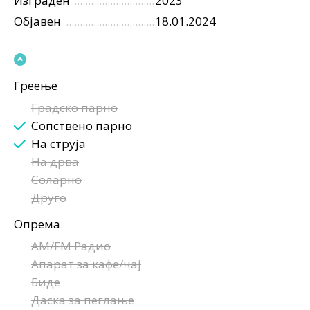
Изграден
2023
Објавен
18.01.2024
Греење
Градско парно
Сопствено парно
На струја
На дрва
Соларно
Друго
Опрема
AM/FM Радио
Апарат за кафе/чај
Биде
Даска за пеглање