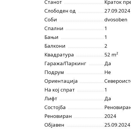
Станот
Краток пре
Слободен од
27.09.2024
Соби
dvosoben
Спални
1
Бањи
1
Балкони
2
Квадратура
52 m²
Гаража/Паркинг
Да
Подрум
Не
Ориентација
Североист
На кој спрат
1
Лифт
Да
Состојба
Реновира
Реновиран
2024
Објавен
25.09.2024