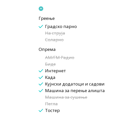
Греење
Градско парно
На струја
Соларно
Опрема
AM/FM Радио
Биде
Интернет
Када
Кујнски додатоци и садови
Машина за перење алишта
Машина за сушење
Пегла
Тостер