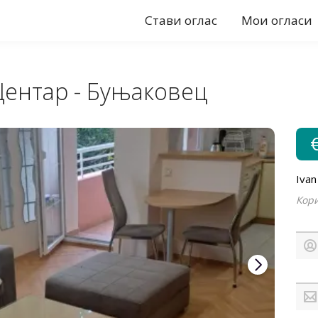
Стави оглас
Мои огласи
Центар - Буњаковец
Iva
Кори