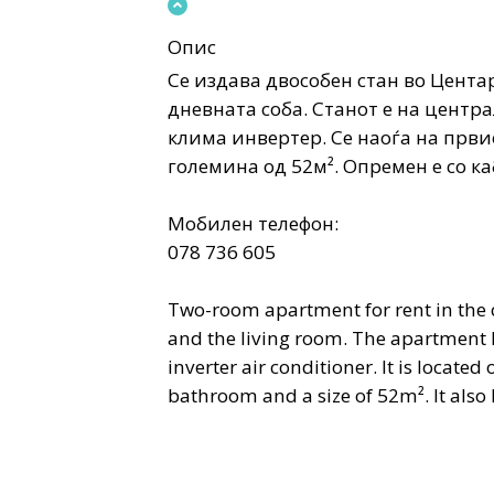
Опис
Се издава двособен стан во Центар
дневната соба. Станот е на центра
клима инвертер. Се наоѓа на првио
големина од 52м². Опремен е со каб
Мобилен телефон:
078 736 605
Two-room apartment for rent in the 
and the living room. The apartment 
inverter air conditioner. It is located 
bathroom and a size of 52m². It also 