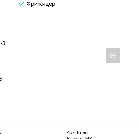
Фрижидер
5/3
5
с
Apartmani
Booking MK