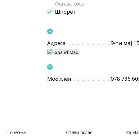
Фен за коса
Шпорет
Адреса
9-ти мај 1
Мобилен
078 736 60
Почетна
Стави оглас
За На