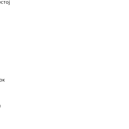
стој
ок
н