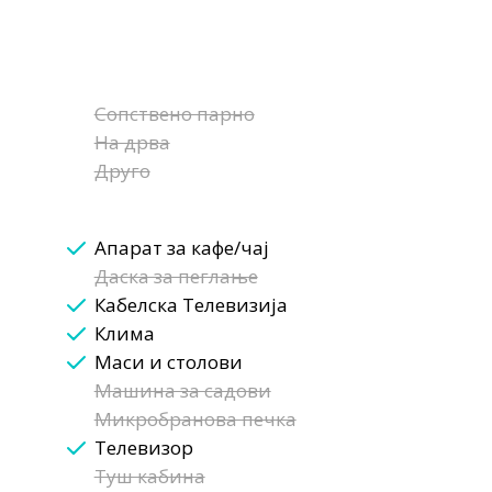
Сопствено парно
На дрва
Друго
Апарат за кафе/чај
Даска за пеглање
Кабелска Телевизија
Клима
Маси и столови
Машина за садови
Микробранова печка
Телевизор
Туш кабина