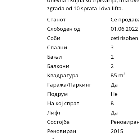
dnevna I kujna so trpezarija, ima dve
zgrada od 10 sprata I dva lifta.
Станот
Се продав
Слободен од
01.06.2022
Соби
cetirisoben
Спални
3
Бањи
2
Балкони
2
Квадратура
85 m²
Гаража/Паркинг
Да
Подрум
Не
На кој спрат
8
Лифт
Да
Состојба
Реновира
Реновиран
2015