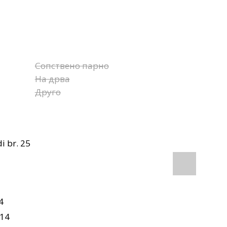
Сопствено парно
На дрва
Друго
i br. 25
4
14