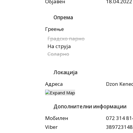
Објавен
18.04.2022
Опрема
Греење
Градско парно
На струја
Соларно
Локација
Адреса
Dzon Kened
Дополнителни информации
Мобилен
072 314 81
Viber
389723148