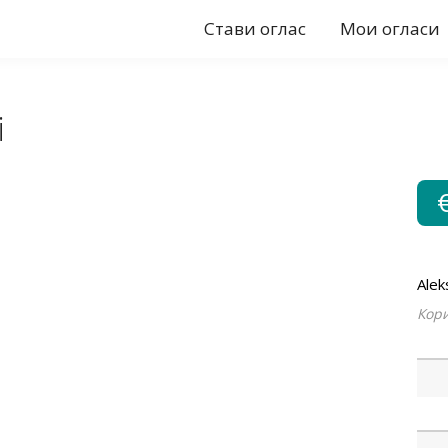
Стави оглас
Мои огласи
i
Alek
Кори