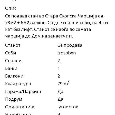
Опис
Се подава стан во Стара Скопска Чаршија од
73м2 + 6м2 балкон. Со две спални соби, на 4-ти
кат без лифт. Станот се наоѓа во самата
чаршија до Дом на занаетчии.
Станот
Се продава
Соби
trosoben
Спални
2
Бањи
1
Балкони
2
Квадратура
79 m²
Гаража/Паркинг
Да
Подрум
Да
Ориентација
Југоисток
На кој спрат
4