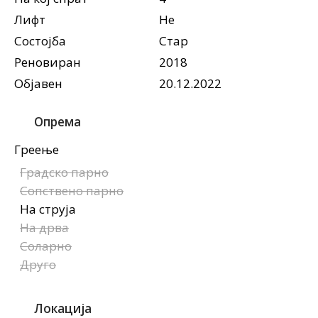
Лифт
Не
Состојба
Стар
Реновиран
2018
Објавен
20.12.2022
Опрема
Греење
Градско парно
Сопствено парно
На струја
На дрва
Соларно
Друго
Локација