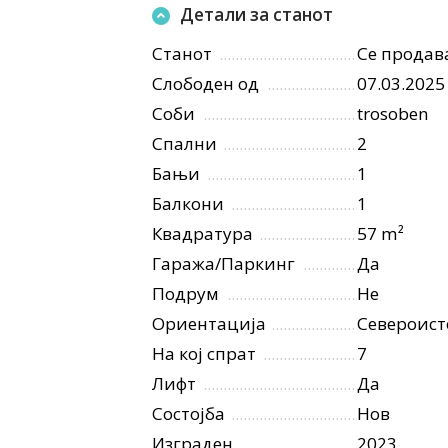
Детали за станот
Станот
Се продав
Слободен од
07.03.2025
Соби
trosoben
Спални
2
Бањи
1
Балкони
1
Квадратура
57 m²
Гаража/Паркинг
Да
Подрум
Не
Ориентација
Североист
На кој спрат
7
Лифт
Да
Состојба
Нов
Изграден
2023