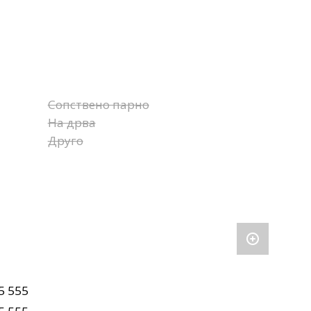
Сопствено парно
На дрва
Друго
5 555